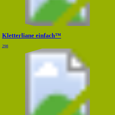
Kletterliane einfach™
298