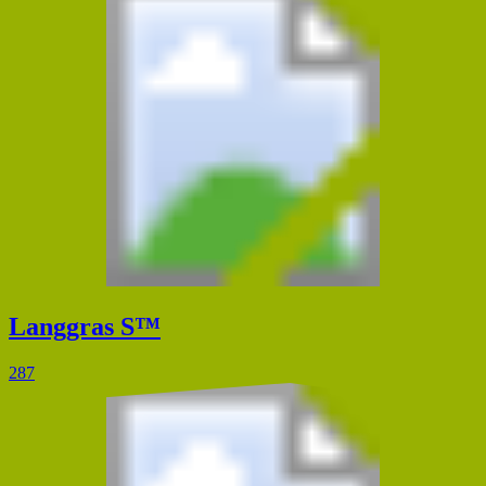
Langgras S™
287