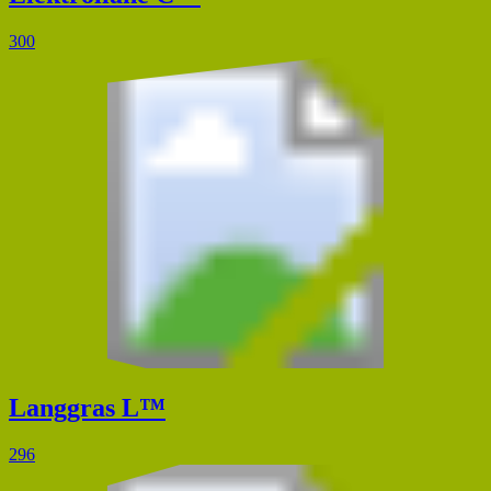
300
Langgras L™
296