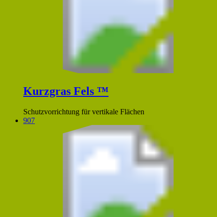
Kurzgras Fels ™
Schutzvorrichtung für vertikale Flächen
907