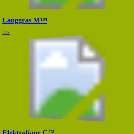
Langgras M™
273
Elektroliane C™