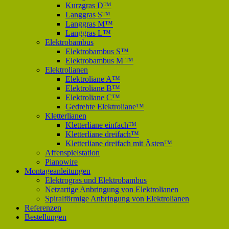
Kurzgras D™
Langgras S™
Langgras M™
Langgras L™
Elektrobambus
Elektrobambus S™
Elektrobambus M ™
Elektrolianen
Elektroliane A™
Elektroliane B™
Elektroliane C™
Gedrehte Elektroliane™
Kletterlianen
Kletterliane einfach™
Kletterliane dreifach™
Kletterliane dreifach mit Ästen™
Affenspielstation
Pianowire
Montageanleitungen
Elektrogras und Elektrobambus
Netzartige Anbringung von Elektrolianen
Spiralförmige Anbringung von Elektrolianen
Referenzen
Bestellungen