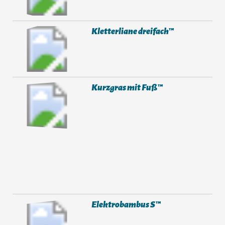
Kletterliane dreifach™
Kurzgras mit Fuß™
Elektrobambus S™