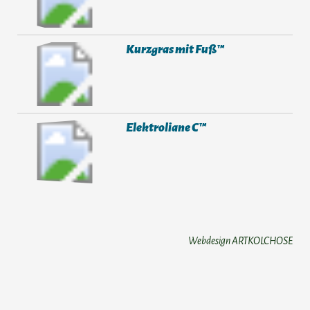
Kurzgras mit Fuß™
Elektroliane C™
Webdesign ARTKOLCHOSE