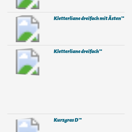
Kletterliane dreifach mit Ästen™
Kletterliane dreifach™
Kurzgras D™